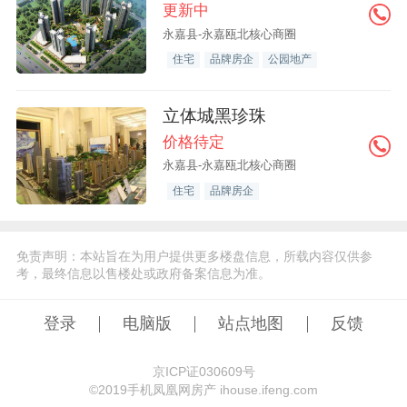
更新中
永嘉县-永嘉瓯北核心商圈
住宅
品牌房企
公园地产
立体城黑珍珠
价格待定
永嘉县-永嘉瓯北核心商圈
住宅
品牌房企
免责声明：本站旨在为用户提供更多楼盘信息，所载内容仅供参
考，最终信息以售楼处或政府备案信息为准。
登录
电脑版
站点地图
反馈
京ICP证030609号
©️2019手机凤凰网房产 ihouse.ifeng.com