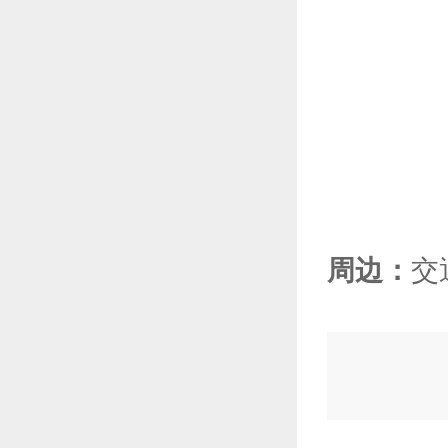
周边：
交