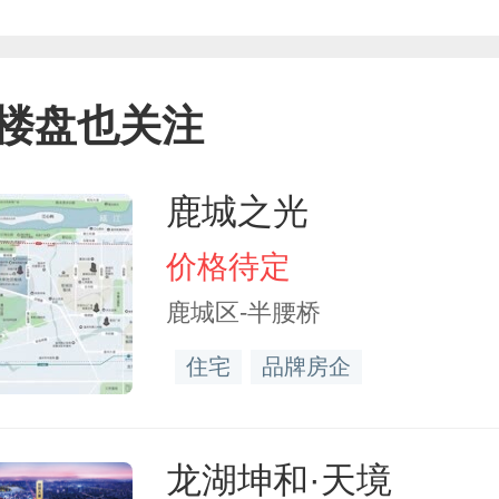
楼盘也关注
鹿城之光
价格待定
鹿城区-半腰桥
住宅
品牌房企
龙湖坤和·天境