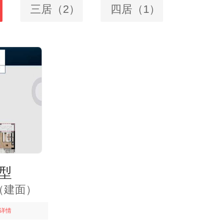
三居（2）
四居（1）
型
㎡（建面）
详情