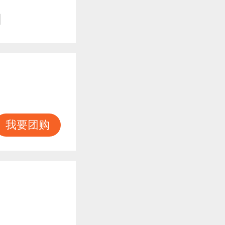
知
我要团购