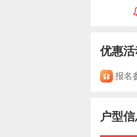
优惠活
报名
户型信