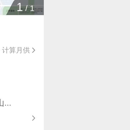
1
/
1
计算月供
..